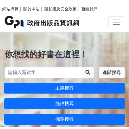
跳至主要內容區塊
網站導覽
│
關於本站
│
隱私權及安全政策
│
聯絡我們
你想找的好書在這裡！
搜尋
進階搜尋
主題搜尋
施政搜尋
機關搜尋