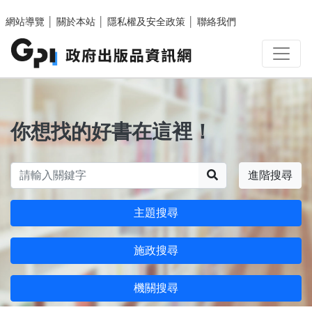
跳至主要內容區塊
網站導覽
│
關於本站
│
隱私權及安全政策
│
聯絡我們
你想找的好書在這裡！
搜尋
進階搜尋
主題搜尋
施政搜尋
機關搜尋