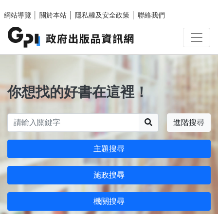
跳至主要內容區塊
網站導覽
│
關於本站
│
隱私權及安全政策
│
聯絡我們
你想找的好書在這裡！
搜尋
進階搜尋
主題搜尋
施政搜尋
機關搜尋