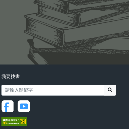
我要找書
搜尋