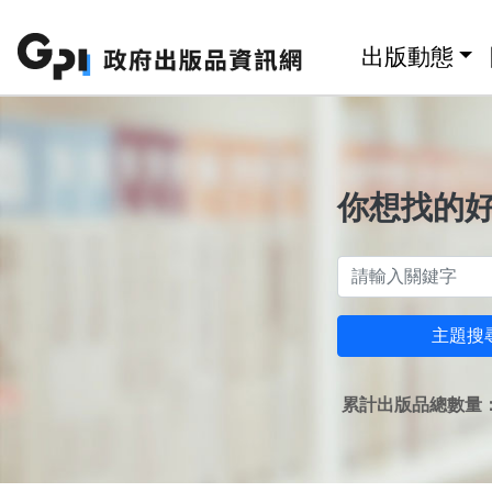
跳至主要內容區塊
:::
出版動態
你想找的
主題搜
累計出版品總數量：1