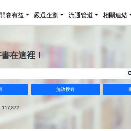
開卷有益
嚴選企劃
流通管道
相關連結
好書在這裡！
尋
施政搜尋
17,872