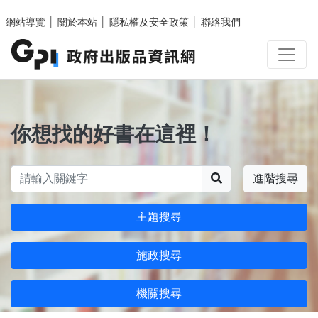
跳至主要內容區塊
網站導覽
│
關於本站
│
隱私權及安全政策
│
聯絡我們
你想找的好書在這裡！
搜尋
進階搜尋
主題搜尋
施政搜尋
機關搜尋