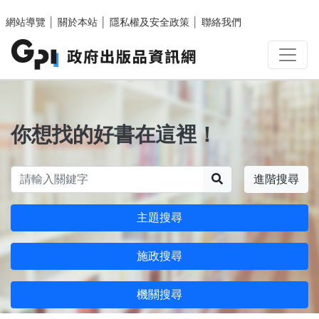
跳至主要內容區塊
網站導覽
│
關於本站
│
隱私權及安全政策
│
聯絡我們
你想找的好書在這裡！
搜尋
進階搜尋
主題搜尋
施政搜尋
機關搜尋