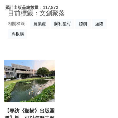
:::
累計出版品總數量：117,872
目前標籤：文創聚落
相關標籤：
農業處
勝利星村
聽樹
邁隆
褐根病
【專訪《聽樹》出版團