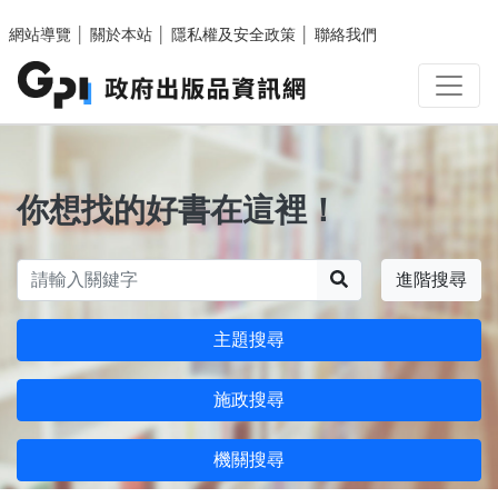
跳至主要內容區塊
網站導覽
│
關於本站
│
隱私權及安全政策
│
聯絡我們
你想找的好書在這裡！
搜尋
進階搜尋
主題搜尋
施政搜尋
機關搜尋