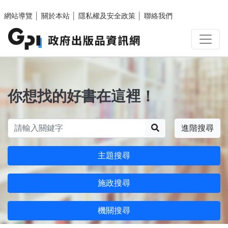
跳至主要內容區塊
網站導覽
│
關於本站
│
隱私權及安全政策
│
聯絡我們
你想找的好書在這裡！
搜尋
進階搜尋
主題搜尋
施政搜尋
機關搜尋