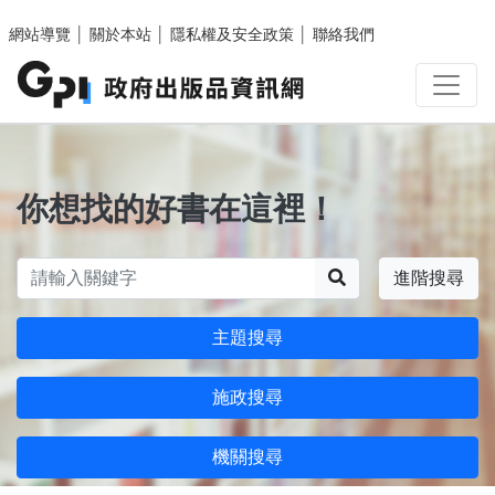
跳至主要內容區塊
網站導覽
│
關於本站
│
隱私權及安全政策
│
聯絡我們
你想找的好書在這裡！
搜尋
進階搜尋
主題搜尋
施政搜尋
機關搜尋