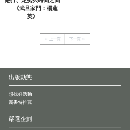
翻打、定勢與時間之間
__《武旦家門：楊蓮
英》
上一頁
下一頁
出版動態
想找好活動
新書特推薦
嚴選企劃