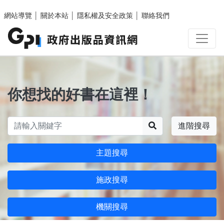
跳至主要內容區塊
網站導覽
│
關於本站
│
隱私權及安全政策
│
聯絡我們
你想找的好書在這裡！
搜尋
進階搜尋
主題搜尋
施政搜尋
機關搜尋