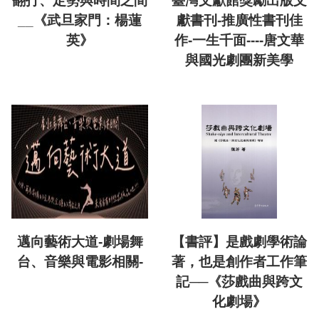
翻打、定勢與時間之間
臺灣文獻館獎勵出版文
__《武旦家門：楊蓮
獻書刊-推廣性書刊佳
英》
作-一生千面----唐文華
與國光劇團新美學
邁向藝術大道-劇場舞
【書評】是戲劇學術論
台、音樂與電影相關-
著，也是創作者工作筆
記──《莎戲曲與跨文
化劇場》