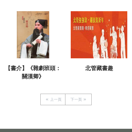
【書介】《雜劇班頭：
北管藏書趣
關漢卿》
上一頁
下一頁