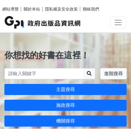
跳至主要內容區塊
網站導覽
│
關於本站
│
隱私權及安全政策
│
聯絡我們
你想找的好書在這裡！
搜尋
進階搜尋
主題搜尋
施政搜尋
機關搜尋