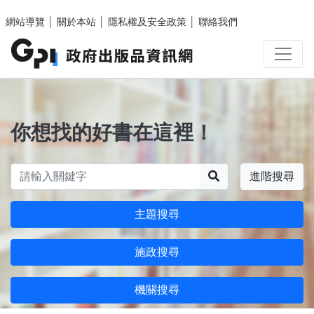
跳至主要內容區塊
網站導覽
│
關於本站
│
隱私權及安全政策
│
聯絡我們
你想找的好書在這裡！
搜尋
進階搜尋
主題搜尋
施政搜尋
機關搜尋