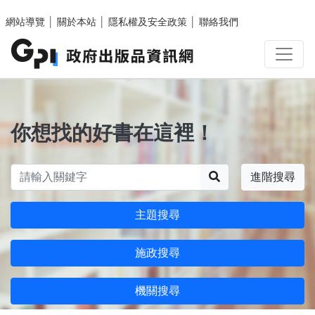
跳至主要內容區塊
網站導覽
│
關於本站
│
隱私權及安全政策
│
聯絡我們
你想找的好書在這裡！
搜尋
進階搜尋
主題搜尋
施政搜尋
機關搜尋