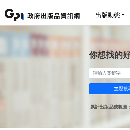
跳至主要內容區塊
:::
出版動態
你想找的
主題搜
累計出版品總數量：1