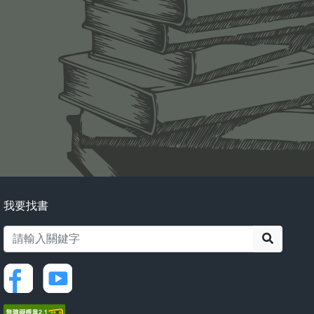
我要找書
搜尋