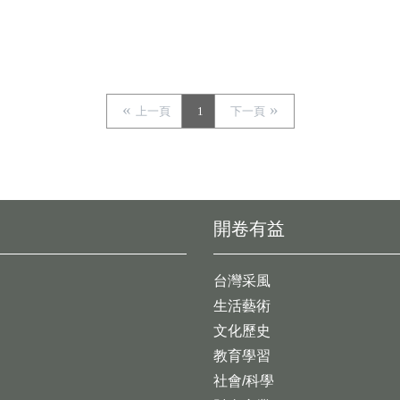
上一頁
1
下一頁
開卷有益
台灣采風
生活藝術
文化歷史
教育學習
社會/科學