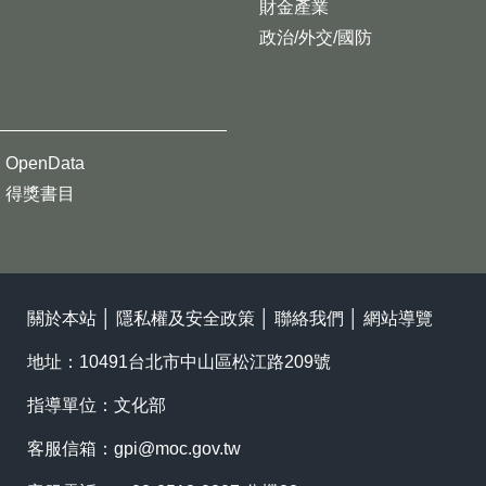
財金產業
政治/外交/國防
OpenData
得獎書目
關於本站
│
隱私權及安全政策
│
聯絡我們
│
網站導覽
地址：10491台北市中山區松江路209號
指導單位：文化部
客服信箱：
gpi@moc.gov.tw