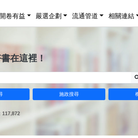
開卷有益
嚴選企劃
流通管道
相關連結
好書在這裡！
尋
施政搜尋
17,872