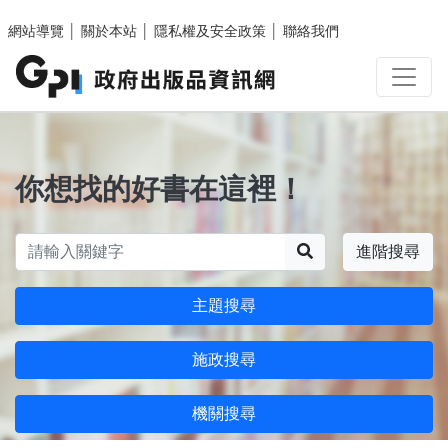
跳至主要內容區塊
網站導覽
│
關於本站
│
隱私權及安全政策
│
聯絡我們
你想找的好書在這裡！
搜尋
進階搜尋
主題搜尋
施政搜尋
機關搜尋