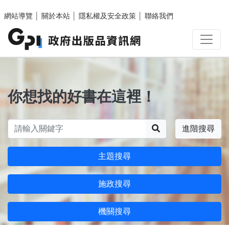
跳至主要內容區塊
網站導覽
│
關於本站
│
隱私權及安全政策
│
聯絡我們
你想找的好書在這裡！
搜尋
進階搜尋
主題搜尋
施政搜尋
機關搜尋