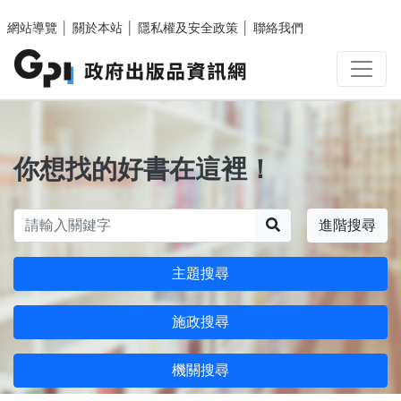
跳至主要內容區塊
網站導覽
│
關於本站
│
隱私權及安全政策
│
聯絡我們
你想找的好書在這裡！
搜尋
進階搜尋
主題搜尋
施政搜尋
機關搜尋