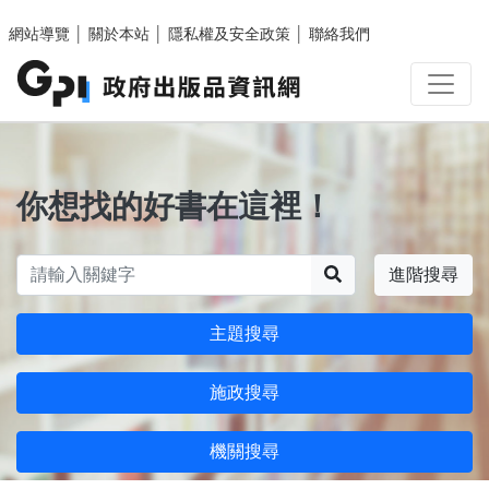
跳至主要內容區塊
網站導覽
│
關於本站
│
隱私權及安全政策
│
聯絡我們
你想找的好書在這裡！
搜尋
進階搜尋
主題搜尋
施政搜尋
機關搜尋