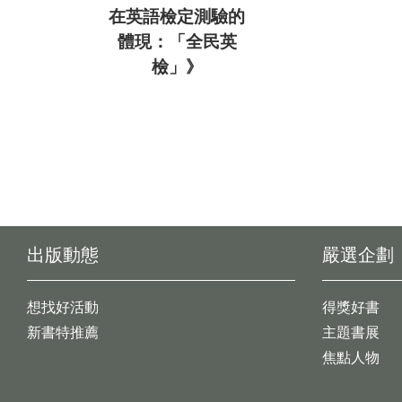
在英語檢定測驗的
體現：「全民英
檢」》
出版動態
嚴選企劃
想找好活動
得獎好書
新書特推薦
主題書展
焦點人物