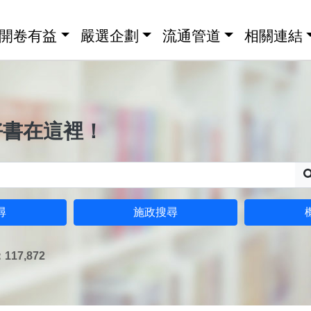
開卷有益
嚴選企劃
流通管道
相關連結
好書在這裡！
尋
施政搜尋
17,872