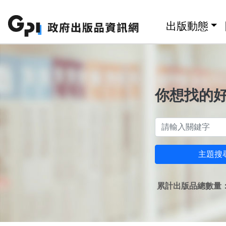
跳至主要內容區塊
:::
出版動態
你想找的
主題搜
累計出版品總數量：1