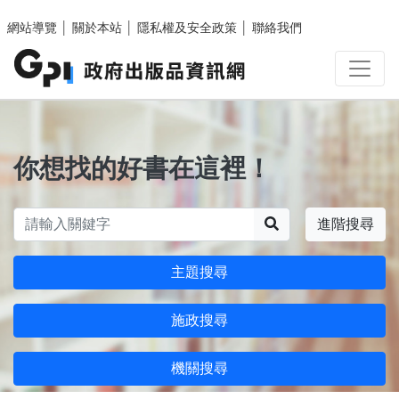
跳至主要內容區塊
網站導覽
│
關於本站
│
隱私權及安全政策
│
聯絡我們
你想找的好書在這裡！
搜尋
進階搜尋
主題搜尋
施政搜尋
機關搜尋