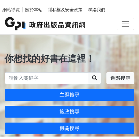
跳至主要內容區塊
網站導覽
│
關於本站
│
隱私權及安全政策
│
聯絡我們
你想找的好書在這裡！
搜尋
進階搜尋
主題搜尋
施政搜尋
機關搜尋