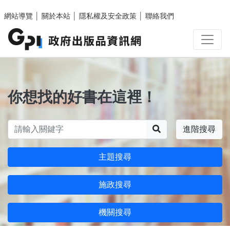
跳至主要內容區塊
網站導覽
│
關於本站
│
隱私權及安全政策
│
聯絡我們
你想找的好書在這裡！
搜尋
進階搜尋
主題搜尋
施政搜尋
機關搜尋