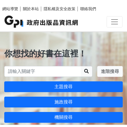
跳至主要內容區塊
網站導覽
│
關於本站
│
隱私權及安全政策
│
聯絡我們
你想找的好書在這裡！
搜尋
進階搜尋
主題搜尋
施政搜尋
機關搜尋