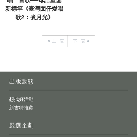
唱一首歌──母語童謠
新標竿《臺灣囡仔愛唱
歌2：煮月光》
上一頁
下一頁
出版動態
想找好活動
新書特推薦
嚴選企劃