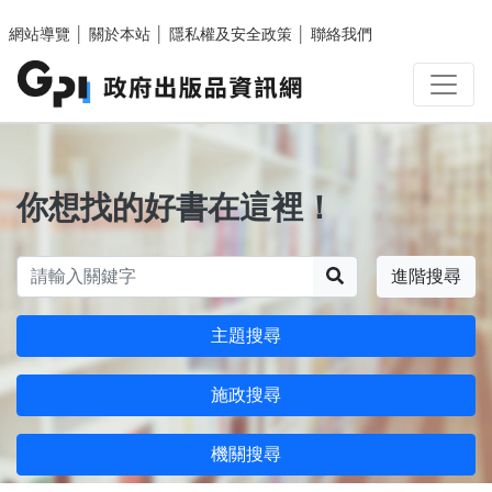
跳至主要內容區塊
網站導覽
│
關於本站
│
隱私權及安全政策
│
聯絡我們
你想找的好書在這裡！
搜尋
進階搜尋
主題搜尋
施政搜尋
機關搜尋