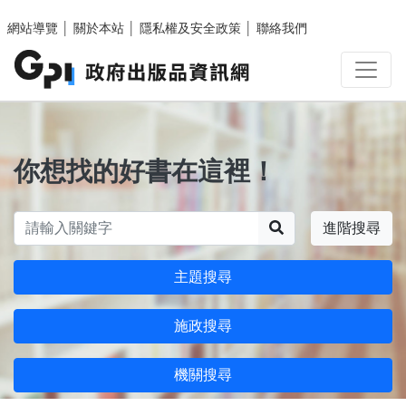
跳至主要內容區塊
網站導覽
│
關於本站
│
隱私權及安全政策
│
聯絡我們
你想找的好書在這裡！
搜尋
進階搜尋
主題搜尋
施政搜尋
機關搜尋