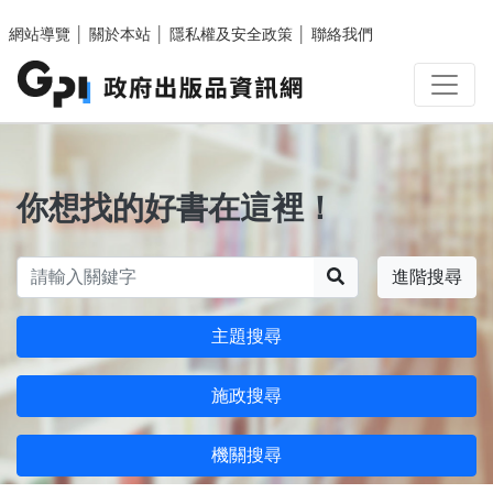
跳至主要內容區塊
網站導覽
│
關於本站
│
隱私權及安全政策
│
聯絡我們
你想找的好書在這裡！
搜尋
進階搜尋
主題搜尋
施政搜尋
機關搜尋