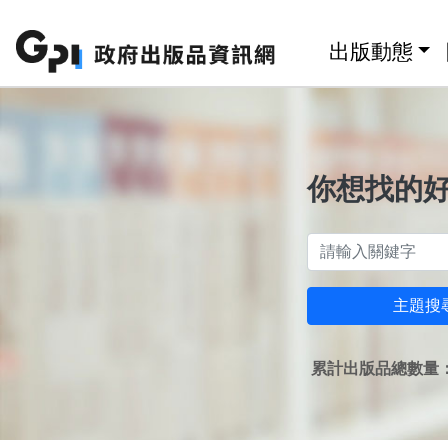
跳至主要內容區塊
:::
出版動態
你想找的
主題搜
累計出版品總數量：1