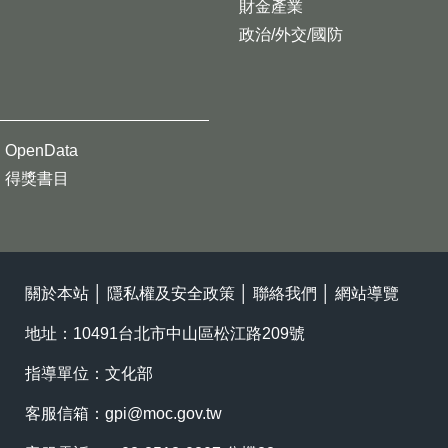
財金產業
政治/外交/國防
OpenData
得獎書目
關於本站
│
隱私權及安全政策
│
聯絡我們
│
網站導覽
地址：10491台北市中山區松江路209號
指導單位：文化部
客服信箱：
gpi@moc.gov.tw