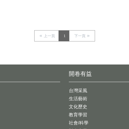
上一頁
1
下一頁
開卷有益
台灣采風
生活藝術
文化歷史
教育學習
社會/科學