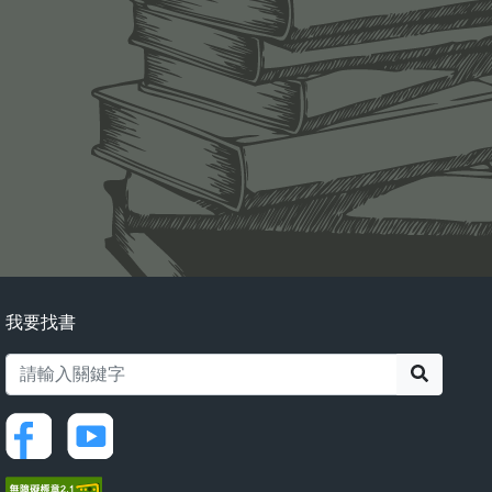
我要找書
搜尋