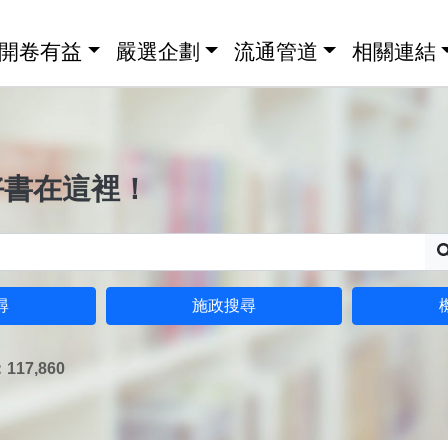
開卷有益
嚴選企劃
流通管道
相關連結
好書在這裡！
尋
施政搜尋
17,860