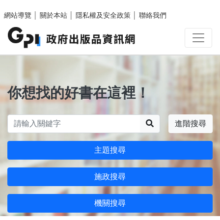
跳至主要內容區塊
網站導覽
│
關於本站
│
隱私權及安全政策
│
聯絡我們
你想找的好書在這裡！
搜尋
進階搜尋
主題搜尋
施政搜尋
機關搜尋