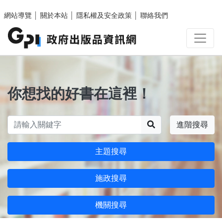
跳至主要內容區塊
網站導覽
│
關於本站
│
隱私權及安全政策
│
聯絡我們
你想找的好書在這裡！
搜尋
進階搜尋
主題搜尋
施政搜尋
機關搜尋