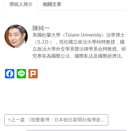
撰稿人簡介
相關文章
陳純一
美國杜蘭大學（Tulane University）法學博士
（S.J.D.），現任國立政治大學特聘教授，國
立政治大學外交學系暨法律學系合聘教授。研
究專長為國際公法、國際私法及國際經濟法。
Facebook(另
Line(另
Plurk(另
開
開
開
新
新
新
視
視
視
窗)
窗)
窗)
<上一篇 《視覺臺灣：日本朝日新聞社報導影...