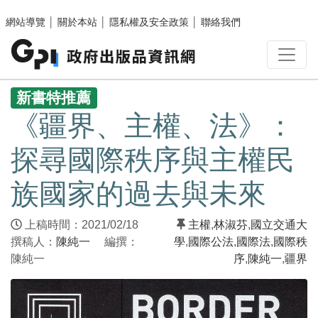
跳至主要內容區塊
網站導覽
│
關於本站
│
隱私權及安全政策
│
聯絡我們
:::
新書特推薦
《疆界、主權、法》：
探尋國際秩序與主權民
族國家的過去與未來
上稿時間：2021/02/18
主權
,
林淑芬
,
國立交通大
撰稿人：
陳純一
編撰：
學
,
國際公法
,
國際法
,
國際秩
陳純一
序
,
陳純一
,
疆界