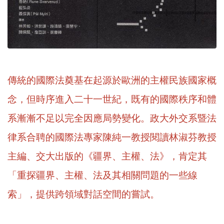
傳統的國際法奠基在起源於歐洲的主權民族國家概
念，但時序進入二十一世紀，既有的國際秩序和體
系漸漸不足以完全因應局勢變化。政大外交系暨法
律系合聘的國際法專家陳純一教授閱讀林淑芬教授
主編、交大出版的《疆界、主權、法》，肯定其
「重探疆界、主權、法及其相關問題的一些線
索」，提供跨領域對話空間的嘗試。