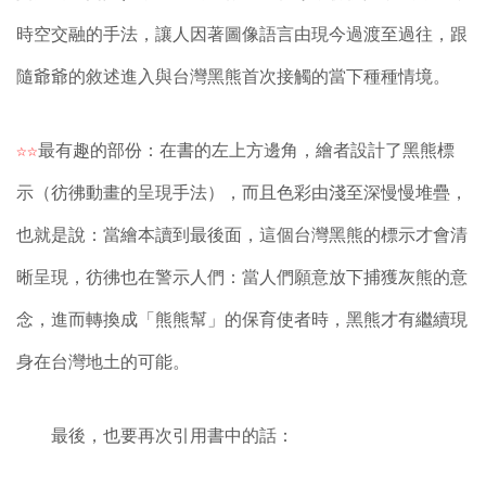
時空交融的手法，讓人因著圖像語言由現今過渡至過往，跟
隨爺爺的敘述進入與台灣黑熊首次接觸的當下種種情境。
☆☆
最有趣的部份：在書的左上方邊角，繪者設計了黑熊標
示（彷彿動畫的呈現手法），而且色彩由淺至深慢慢堆疊，
也就是說：當繪本讀到最後面，這個台灣黑熊的標示才會清
晰呈現，彷彿也在警示人們：當人們願意放下捕獲灰熊的意
念，進而轉換成「熊熊幫」的保育使者時，黑熊才有繼續現
身在台灣地土的可能。
最
後，也要再次引用書中的話：