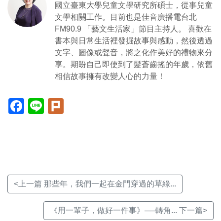
國立臺東大學兒童文學研究所碩士，從事兒童
文學相關工作。目前也是佳音廣播電台北
FM90.9 「藝文生活家」節目主持人。 喜歡在
書本與日常生活裡發掘故事與感動，然後透過
文字、圖像或聲音，將之化作美好的禮物來分
享。期盼自己即使到了髮蒼齒搖的年歲，依舊
相信故事擁有改變人心的力量！
Facebook(另
Line(另
Plurk(另
開
開
開
新
新
新
視
視
視
窗)
窗)
窗)
<上一篇 那些年，我們一起在金門穿過的草綠...
《用一輩子，做好一件事》──轉角... 下一篇>