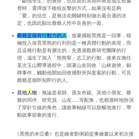
「斷指求生」的無奈，也在面對黑熊即將造成生命威
脅時，選擇放下槍枝反擊的方式，如果沒有足夠
「愛」的信念，是無法在關鍵時刻做出最合適的決
定，也因此顯出爺爺人性中良善的一面。
爺爺是個有行動力的人
：放棄捕殺黑熊是一回事，積
極投入保育黑熊的行列則是一種具體行動的表現，而
且這種行動是有層次的：先透過觀察研究團隊的行
徑，滋生了加入「熊熊幫」志工的行動，後來在擔任
某次玉山嚮導過程中，因著山友回收「山林遊俠」銅
牌事件，觸動他開始回收捕獸夾與套索的行動，可見
爺爺是個即知即行的人。
其他人物
：無論是老師、孫女布妮、其他小朋友、爺
爺的同伴、研究員、山友......等配角，也都適時地扮演
了穿針引線的角色，讓敘事軸線可以順暢地進行，帶
動故事節奏的進行。
《黑熊的米亞桑》也是繪者劉俐穎從事繪畫以來初次接