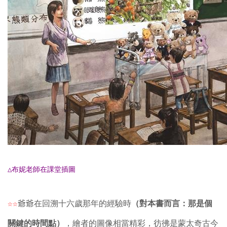
△布妮老師在課堂插圖
☆☆
爺爺在回溯十六歲那年的經驗時
（對本書而言：那是個
關鍵的時間點）
，繪者的圖像相當精彩，彷彿是蒙太奇古今