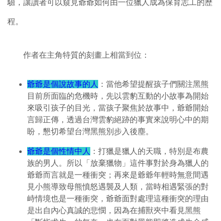
驗，讓讀者可以窺見爺爺如何由一位獵人成為保育志工的歷
程。
作者在主角特質的刻畫上相當到位：
爺爺是個說故事的人
：當他希望提醒孩子們關注黑熊
目前所面臨的危機時，先以雲豹互動的小故事為開始
來吸引孩子的目光，當孩子聚焦於故事中，爺爺開始
言歸正傳，透過台灣雲豹絕跡的事實來說明心中的期
盼，懇切希望台灣黑熊別步入後塵。
爺爺是個性情中人
：打獵是獵人的天職，特別是布農
族的男人。所以「放棄獵物」這件事對於身為獵人的
爺爺而言就是一種衝突；再來是爺爺年輕時無意間遇
見小熊導致母熊憤怒遇襲及人類，當時相遇緊張的對
峙情境也是一種衝突，爺爺面對處理這種衝突的理由
是出自內心真誠的悲憫，因為在捕獸夾中看見黑熊