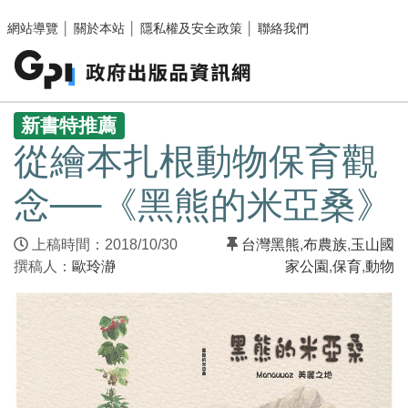
跳至主要內容區塊
網站導覽
│
關於本站
│
隱私權及安全政策
│
聯絡我們
:::
新書特推薦
從繪本扎根動物保育觀
念──《黑熊的米亞桑》
上稿時間：2018/10/30
台灣黑熊
,
布農族
,
玉山國
撰稿人：
歐玲瀞
家公園
,
保育
,
動物