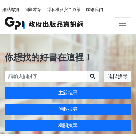
跳至主要內容區塊
網站導覽
│
關於本站
│
隱私權及安全政策
│
聯絡我們
你想找的好書在這裡！
搜尋
進階搜尋
主題搜尋
施政搜尋
機關搜尋