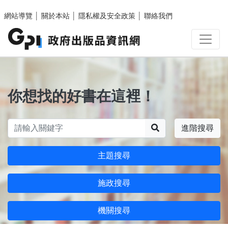
跳至主要內容區塊
網站導覽
│
關於本站
│
隱私權及安全政策
│
聯絡我們
你想找的好書在這裡！
搜尋
進階搜尋
主題搜尋
施政搜尋
機關搜尋