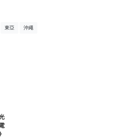
東亞
沖繩
光
電
》