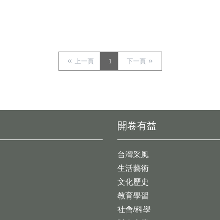
上一頁
1
下一頁
開卷有益
台灣采風
生活藝術
文化歷史
教育學習
社會/科學