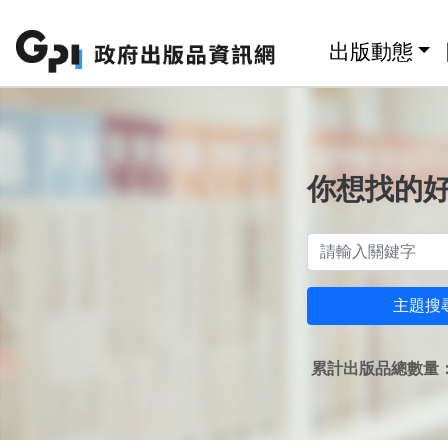
跳至主要內容區塊
:::
出版動態
你想找的
主題搜
累計出版品總數量：1