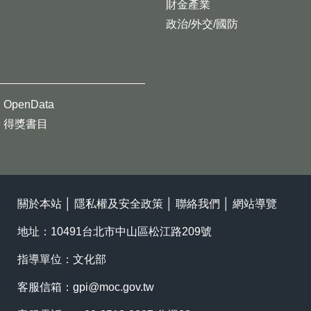
財金產業
政治/外交/國防
OpenData
得獎書目
關於本站
│
隱私權及安全政策
│
聯絡我們
│
網站導覽
地址：10491台北市中山區松江路209號
指導單位：文化部
客服信箱：
gpi@moc.gov.tw