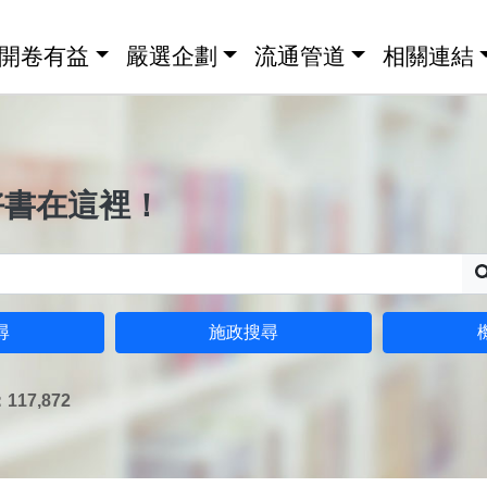
開卷有益
嚴選企劃
流通管道
相關連結
好書在這裡！
尋
施政搜尋
17,872