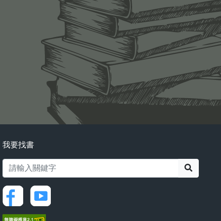
我要找書
搜尋