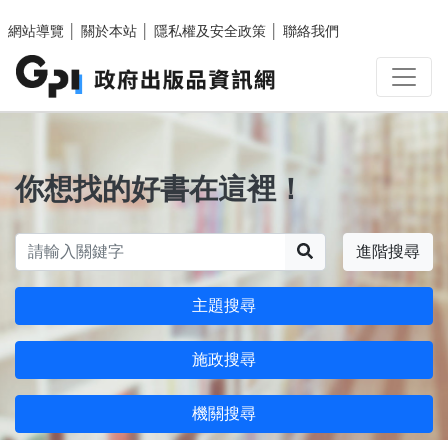
跳至主要內容區塊
網站導覽
│
關於本站
│
隱私權及安全政策
│
聯絡我們
你想找的好書在這裡！
搜尋
進階搜尋
主題搜尋
施政搜尋
機關搜尋