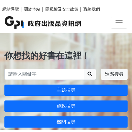
跳至主要內容區塊
網站導覽
│
關於本站
│
隱私權及安全政策
│
聯絡我們
你想找的好書在這裡！
搜尋
進階搜尋
主題搜尋
施政搜尋
機關搜尋