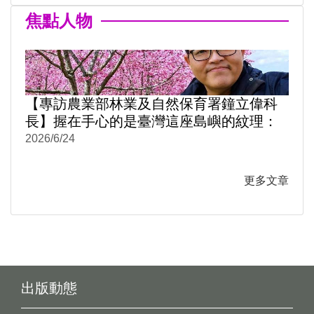
焦點人物
【專訪農業部林業及自然保育署鐘立偉科
長】握在手心的是臺灣這座島嶼的紋理：
《阡陌之森》從月曆到米蠟筆
2026/6/24
更多文章
出版動態