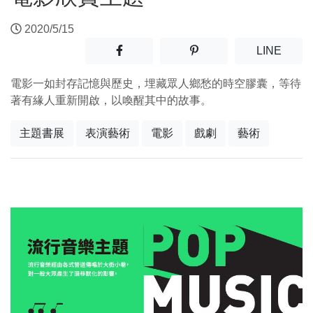
2020/5/15
分享至facebook(另開新視窗)
分享至噗浪(另開新視窗)
(另開
LINE
電影一如封存記憶與歷史，埋藏眾人鄉愁的時空膠囊，等待
著有緣人重新開啟，以喚醒其中的故事。
主題書展
表演藝術
電影
戲劇
藝術