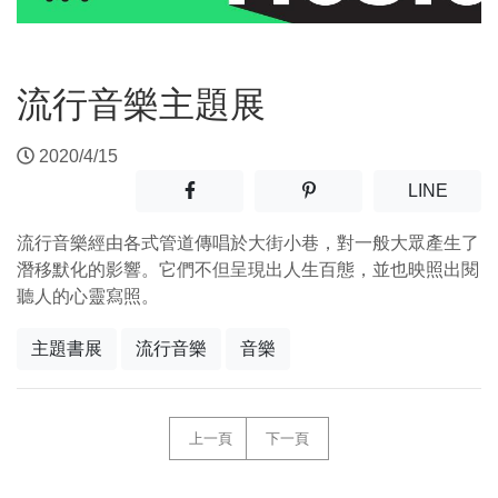
流行音樂主題展
2020/4/15
分享至facebook(另開新視窗)
分享至噗浪(另開新視窗)
(另開
LINE
流行音樂經由各式管道傳唱於大街小巷，對一般大眾產生了
潛移默化的影響。它們不但呈現出人生百態，並也映照出閱
聽人的心靈寫照。
主題書展
流行音樂
音樂
上一頁
下一頁