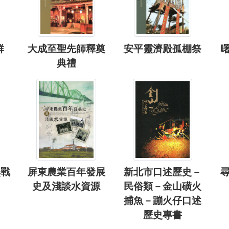
群
大成至聖先師釋奠
安平靈濟殿孤棚祭
典禮
無戰
屏東農業百年發展
新北市口述歷史－
史及淺談水資源
民俗類－金山磺火
捕魚－蹦火仔口述
歷史專書