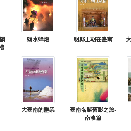
韻
鹽水蜂炮
明鄭王朝在臺南
禮
大臺南的鹽業
臺南名勝舊影之旅-
南瀛篇