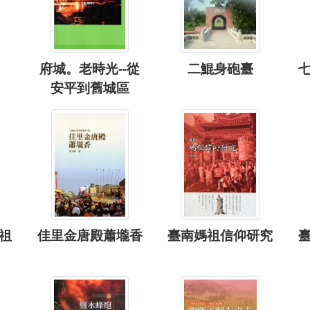
府城。老時光--從
二鯤身砲臺
安平到舊城區
祖
佳里金唐殿蕭壠香
臺南媽祖信仰研究