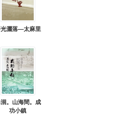
曙光灑落—太麻里
尋洄。山海間。成
功小鎮