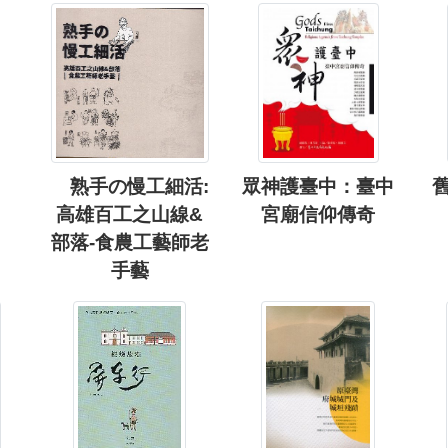
熟手の慢工細活:
眾神護臺中：臺中
舊
高雄百工之山線&
宮廟信仰傳奇
部落-食農工藝師老
手藝