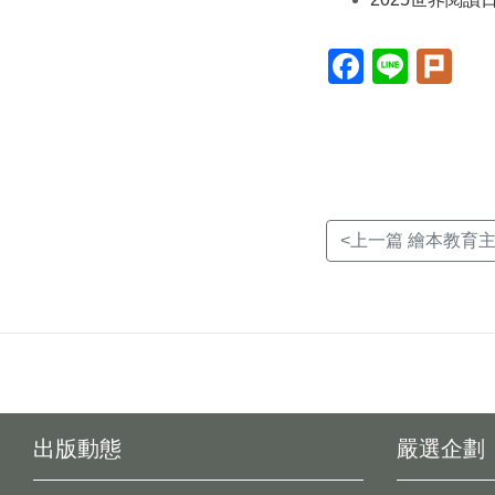
Facebook(另
Line(另
Plur
開
開
開
新
新
新
視
視
視
窗)
窗)
窗)
<上一篇 繪本教育
出版動態
嚴選企劃