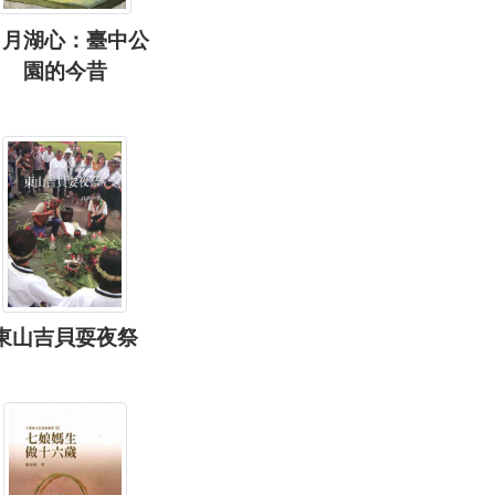
日月湖心：臺中公
園的今昔
東山吉貝耍夜祭