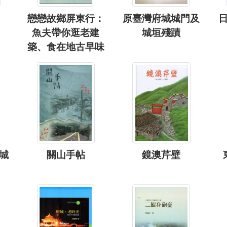
戀戀故鄉屏東行：
原臺灣府城城門及
魚夫帶你逛老建
城垣殘蹟
築、食在地古早味
城
關山手帖
鏡澳芹壁