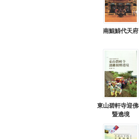
南鯤鯓代天府
東山碧軒寺迎佛
暨遶境