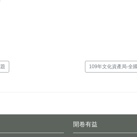
k(另
主題
109年文化資產局-全國
開卷有益