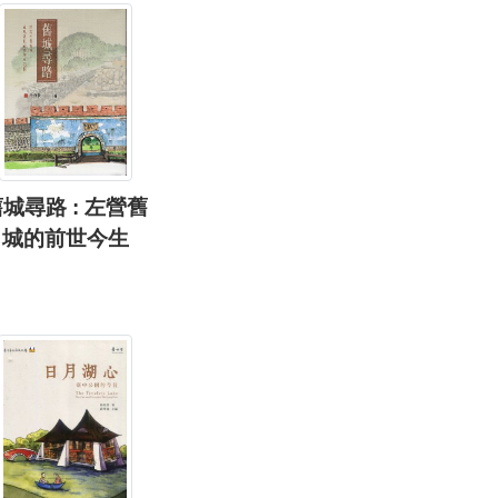
城尋路 : 左營舊
城的前世今生