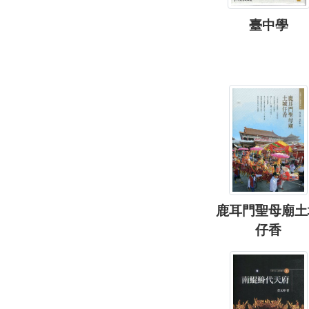
臺中學
鹿耳門聖母廟土
仔香