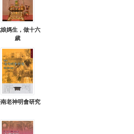
七娘媽生，做十六
歲
臺南老神明會研究