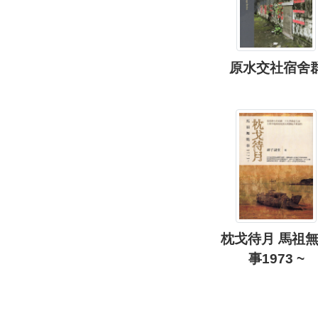
原水交社宿舍
枕戈待月 馬祖
事1973 ~