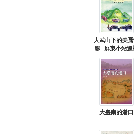
大武山下的美麗
腳─屏東小站巡
大臺南的港口