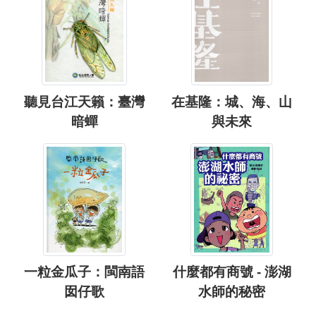
聽見台江天籟：臺灣
在基隆：城、海、山
暗蟬
與未來
一粒金瓜子：閩南語
什麼都有商號 - 澎湖
囡仔歌
水師的秘密