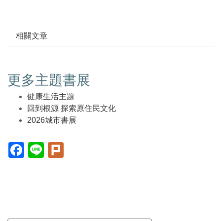
相關文章
更多主題書展
健康生活主題
回到根源 探索原住民文化
2026城市書展
Facebook(另
Line(另
Plurk(另
開
開
開
新
新
新
視
視
視
窗)
窗)
窗)