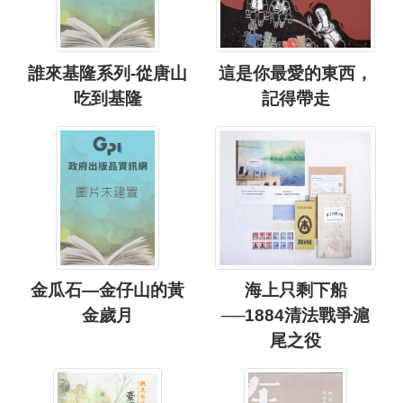
誰來基隆系列-從唐山
這是你最愛的東西，
吃到基隆
記得帶走
金瓜石—金仔山的黃
海上只剩下船
金歲月
──1884清法戰爭滬
尾之役