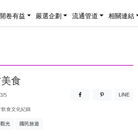
開卷有益
嚴選企劃
流通管道
相關連結
方美食
分享至facebook(另開新視窗
分享至噗浪(另開
LINE
3/5
(另開
方飲食文化紀錄
及觀光
國民旅遊