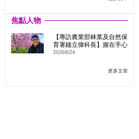
焦點人物
【專訪農業部林業及自然保
育署鐘立偉科長】握在手心
的是臺灣這座島嶼的紋理：
2026/6/24
)
新視窗)
《阡陌之森》從月曆到米蠟
新視窗)
筆
更多文章