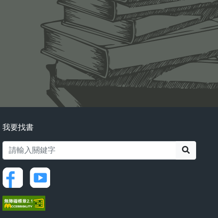
我要找書
搜尋