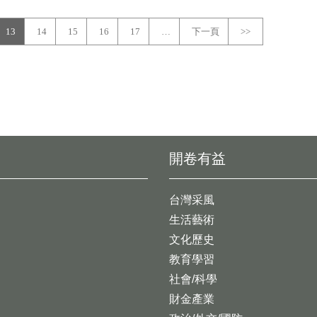
13
14
15
16
17
…
下一頁
>>
開卷有益
台灣采風
生活藝術
文化歷史
教育學習
社會/科學
財金產業