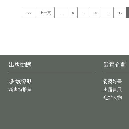
<<
上一頁
…
8
9
10
11
12
出版動態
嚴選企劃
想找好活動
得獎好書
新書特推薦
主題書展
焦點人物