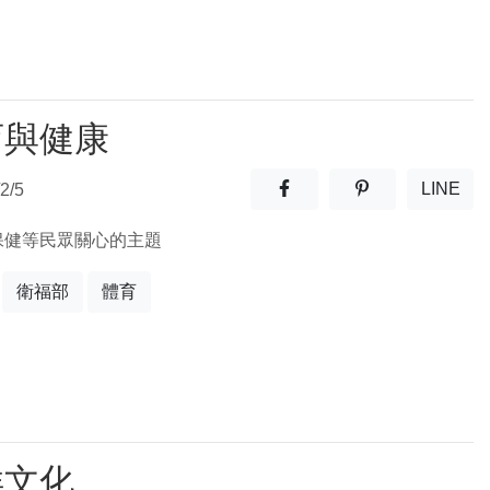
育與健康
分享至facebook(另開新視窗
分享至噗浪(另開
LINE
2/5
(另開
保健等民眾關心的主題
衛福部
體育
洋文化