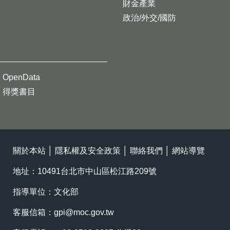
財金產業
政治/外交/國防
OpenData
得獎書目
關於本站
│
隱私權及安全政策
│
聯絡我們
│
網站導覽
地址：10491台北市中山區松江路209號
指導單位：文化部
客服信箱：
gpi@moc.gov.tw