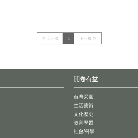
上一頁
1
下一頁
開卷有益
台灣采風
生活藝術
文化歷史
教育學習
社會/科學