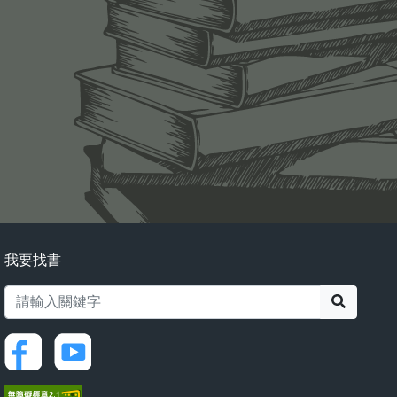
我要找書
搜尋