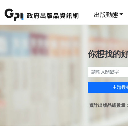
跳至主要內容區塊
:::
出版動態
你想找的
主題搜
累計出版品總數量：1