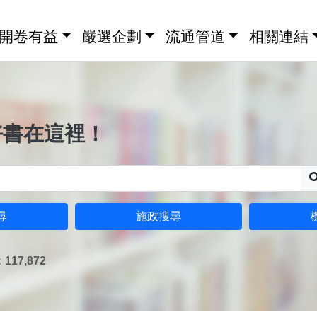
開卷有益
嚴選企劃
流通管道
相關連結
好書在這裡！
尋
施政搜尋
17,872