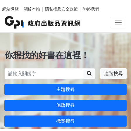
跳至主要內容區塊
網站導覽
│
關於本站
│
隱私權及安全政策
│
聯絡我們
你想找的好書在這裡！
搜尋
進階搜尋
主題搜尋
施政搜尋
機關搜尋