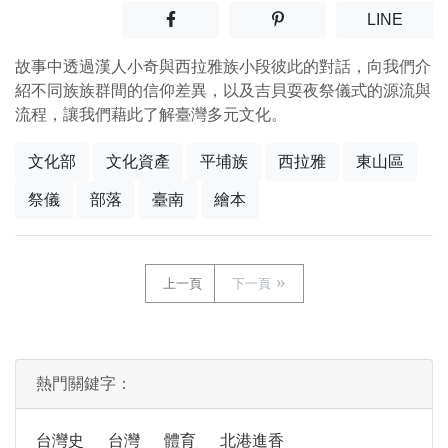
分享至facebook(另開新視窗)
分享至噗浪(另開新視窗)
(另開
LINE
故事中透過漢人小奇與西拉雅族小段彼此的對話，向我們介
紹不同族族群間的信仰差異，以及吉貝耍夜祭儀式的源流與
流程，讓我們藉此了解臺灣多元文化。
文化部
文化資產
平埔族
西拉雅
東山區
祭儀
部落
臺南
繪本
上一頁
下一頁
熱門關鍵字：
台灣史
台灣
體育
北港進香