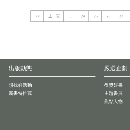
<<
上一頁
…
24
25
26
27
出版動態
嚴選企劃
想找好活動
得獎好書
新書特推薦
主題書展
焦點人物