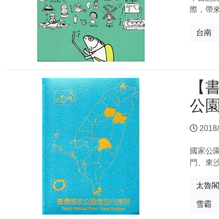
際，帶
台南
【
公
2018/
國家公
門、東沙
太魯
雪霸