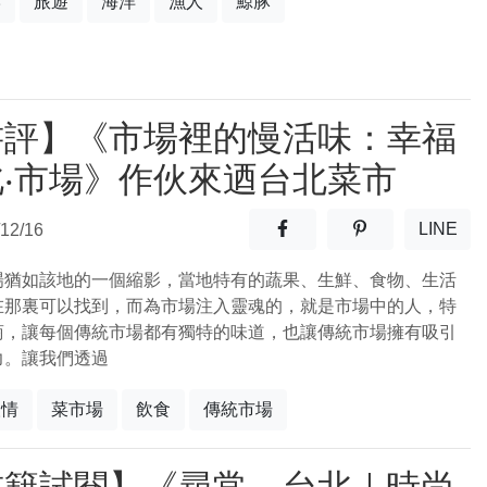
岸
旅遊
海洋
漁人
鯨豚
書評】《市場裡的慢活味：幸福
北‧市場》作伙來迺台北菜市
分享至facebook(另開新視窗
分享至噗浪(另開
LINE
12/16
(另開
場猶如該地的一個縮影，當地特有的蔬果、生鮮、食物、生活
在那裏可以找到，而為市場注入靈魂的，就是市場中的人，特
商，讓每個傳統市場都有獨特的味道，也讓傳統市場擁有吸引
力。讓我們透過
人情
菜市場
飲食
傳統市場