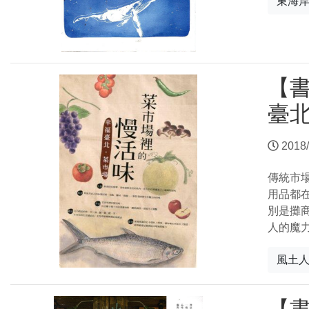
東海
【
臺
2018/
傳統市
用品都
別是攤
人的魔
風土