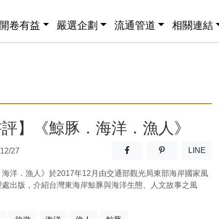
開卷有益
嚴選企劃
流通管道
相關連結
書評】《鯨豚．海洋．漁人》
分享至facebook(另開新視窗
分享至噗浪(另開
LINE
12/27
(另開
海洋．漁人》於2017年12月由交通部觀光局東部海岸國家風
理處出版，介紹台灣東海岸鯨豚與海洋生態、人文故事之風