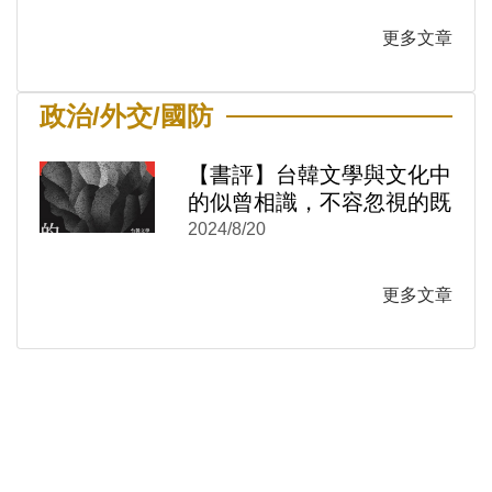
更多文章
政治/外交/國防
【書評】台韓文學與文化中
的似曾相識，不容忽視的既
視感──《冷戰的感覺結
2024/8/20
構：台韓文學與文化中的性
別與情感政治1950-1980》
)
新視窗)
更多文章
新視窗)