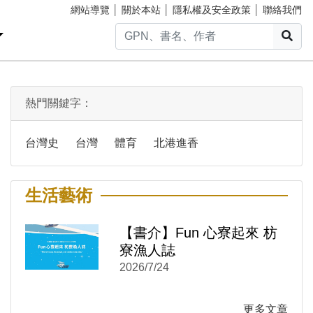
網站導覽
│
關於本站
│
隱私權及安全政策
│
聯絡我們
搜
熱門關鍵字：
台灣史
台灣
體育
北港進香
生活藝術
)
新視窗)
新視窗)
【書介】Fun 心寮起來 枋
寮漁人誌
2026/7/24
更多文章