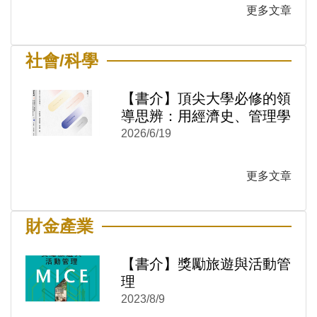
更多文章
社會/科學
)
新視窗)
新視窗)
【書介】頂尖大學必修的領
導思辨：用經濟史、管理學
與技術哲學看懂決策本質
2026/6/19
更多文章
財金產業
【書介】獎勵旅遊與活動管
)
新視窗)
理
新視窗)
2023/8/9