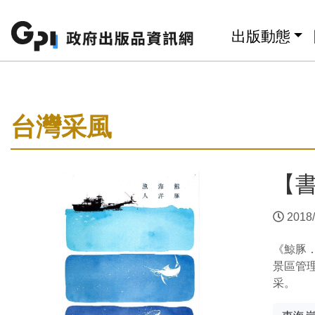
跳至主要內容區塊
:::
出版動態
:::
台灣采風
【
2018/
《鯨豚．
景區管
采。