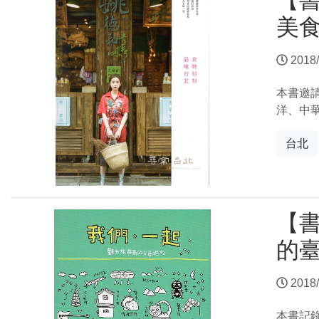
【
美
2018/
本書邀
洋、中
台北
【書
的
2018/
本書記錄