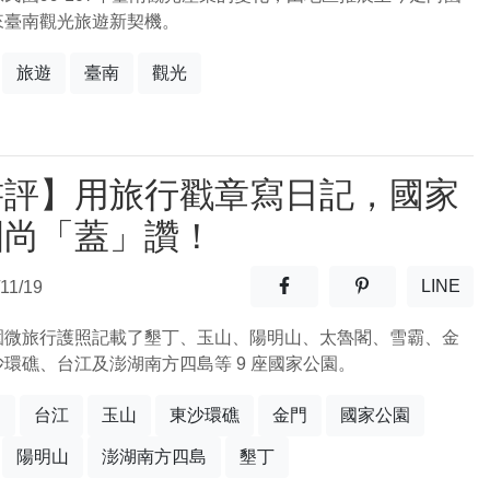
來臺南觀光旅遊新契機。
旅遊
臺南
觀光
書評】用旅行戳章寫日記，國家
園尚「蓋」讚！
分享至facebook(另開新視窗
分享至噗浪(另開
LINE
11/19
(另開
園微旅行護照記載了墾丁、玉山、陽明山、太魯閣、雪霸、金
環礁、台江及澎湖南方四島等 9 座國家公園。
閣
台江
玉山
東沙環礁
金門
國家公園
陽明山
澎湖南方四島
墾丁