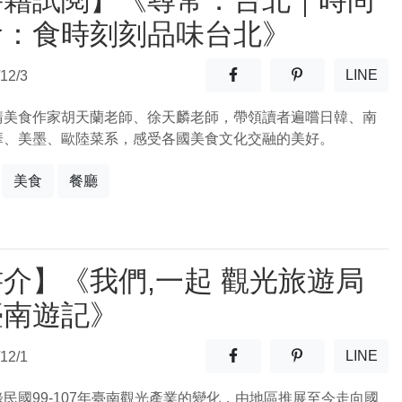
書籍試閱】《尋常．台北｜時尚
食：食時刻刻品味台北》
分享至facebook(另開新視窗
分享至噗浪(另開
LINE
12/3
(另開
請美食作家胡天蘭老師、徐天麟老師，帶領讀者遍嚐日韓、南
華、美墨、歐陸菜系，感受各國美食文化交融的美好。
美食
餐廳
介】《我們,一起 觀光旅遊局
臺南遊記》
分享至facebook(另開新視窗
分享至噗浪(另開
LINE
12/1
(另開
民國99-107年臺南觀光產業的變化，由地區推展至今走向國