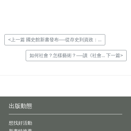
新
新
新
視
視
視
窗)
窗)
窗)
<上一篇 國史館新書發布──從存史到資政：...
如何社會？怎樣藝術？──讀《社會... 下一篇>
出版動態
想找好活動