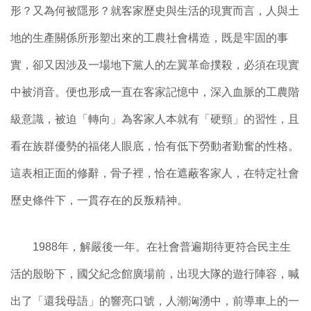
形？又為何被隱形？就客家歷史與生活的現實而言，人與土
地的生產關係所形塑出來的工農社會構造，既是牢固的事
實，卻又因涉及一場地下黨人的左翼革命撲殺，必須在現實
中被消音。便也形成一直在客家記憶中，深入血脈的工農階
級意識，被迫「轉向」為客家人本就有「硬頸」的習性，且
看在族群優勢的福佬人眼底，恰有低下勞動者勤奮的性格。
這表相正面的修辭，骨子裡，恰在遮蔽客家人，在特定社會
歷史條件下，一貫存在的反叛精神。
1988年，解嚴後一年。在社會普遍期待更符合民主生
活的殷盼下，國父紀念館廣場前，出現大隊的遊行陣容，喊
出了「還我母語」的響亮口號，人潮洶湧中，前導車上的一