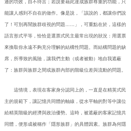
通的功效，自不待言；若說要藉此達成族群尊重的功能，只
能讓人感到不自在的做作。像是說，「該說的，都讓你們說
了！可別再鬧族群歧視的問題……」，可重點在於，這樣的
語言形式平等，恰恰是選票式民主最常出現的狀況：用選票
來換取你永遠不夠充分理解的結構性問題。而結構問題的缺
席，所導致的風險，讓我們主動（或者被動）地自我遮蔽
了：族群與族群之間或族群內部的階級位差與流動的問題。
這情境，表現在客家身分認同上的，一直是在精英式民
主的規範下，讓記憶共同體的軸線，從水平軸的對等中讓位
給精英階級的經濟與政治優勢。這時，被遮蔽的客家記憶共
同體，便形成被稱作「隱形族群」的具體因素。族群為何隱