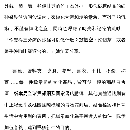
外觀一節一節、類似甘蔗的竹子為外框，形似砂糖結晶的細
砂盛裝於透明
沙
漏內，來轉化甘蔗和糖的意象。而砂子的流
動，不僅有轉化之意，同時也呼應了時光和記憶的流動。
「你覺得三分鐘的沙漏可以做什麼？
放個空
、
泡個茶，或者
是手沖咖啡滿適合的。」她笑著分享。
書籤、資料夾、桌曆、餐
墊
、書衣、手札、提袋、杯
蓋
……
每一件檔案局的文化產品，皆可於一樓的商品展售
區、
檔案局全球資訊網及國家書店
購得，其他實體通路則有
中
正紀念堂及桃園國際機場的博物館商店。
結合檔案和日常
生活中會用到的東西，把檔案轉化為平易近人的物件，賦予
加值意義，達到重獲新生的目的。