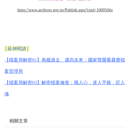
https://www.archives.gov.tw/Publish.aspx?cnid=100956#a
│延伸閱讀│
【檔案局解密
01
】典藏過去、邁
向
未來：國家
發展委員會
檔
案管理局
【檔案局解密
03
】解密檔案修復：職人心．達人手藝．匠人
魂
相關文章