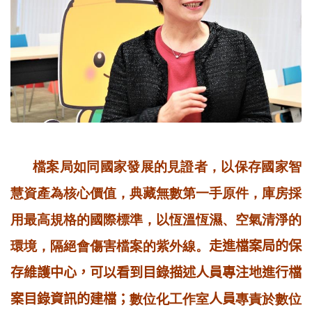
檔案局如同國家發展的見證者，以保存國家智
慧資產為核心價值，典藏無數第一手原件，庫房採
用最高規格的國際標準，以恆溫恆濕、空氣清淨的
環境，隔絕會傷害檔案的紫外線。
走進檔案局的保
存維護中心，可以看到目錄描述人員專注地進行檔
案目錄資訊的建檔；
數位化工作室
人員
專責於數位