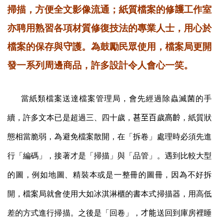
掃描，方便全文影像流通；紙質檔案的修
護
工作室
亦聘用熟習各項材質修復技法的專業人士，用心於
檔案的保存與
守
護。為鼓勵民眾使用，檔案局更開
發一系列周邊商品，許多設計令人會心一笑。
當紙類檔案送達檔案管理局，會先經過除蟲滅菌的手
續，許多文本已是超過三、四十歲，
甚至百
歲
高齡
，紙質狀
態相當脆弱，為避免檔案散開，在「拆卷」處理時必須先進
行「編碼」，接著才是「掃描」與「品管」。遇到比較大型
的圖，例如地圖、精裝本或是一整冊的圖冊，因為不好拆
開，檔案局就會使用大如冰淇淋櫃的書本式掃描器，用高低
差的方式進行掃描。之後是「回卷」，
才能
送回到庫房裡睡