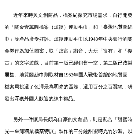
近年來時興文創商品，檔案
局
探究市場需求，自行開發
的「關金壹萬圓檔案（炫復）運動毛巾」和
「
臺灣
地
質
圖絲
巾
」等產品
廣受好評。炫復運動毛巾以
1948年中央銀行的關
金
券
作為
加值
圖
案
，取
「
炫富
」諧音，大玩「富有」和「復
古」
的文字遊戲，目前第一版已經銷售一空，
第二版已
改
製
展售
。地
質
圖絲巾則取材自1953年
國人戰後首繪
的
地質圖，
檔案局挑選了色澤最為
明亮
的區塊，選用百分之百蠶絲，研
發出
深
獲外國人歡迎的絲巾禮品。
另外一件讓局長頗為自豪的文創品，則是配合
「
甜蜜時
光
—
臺
灣糖業檔案特展
」
製作
的三分鐘
甜蜜時光竹
沙漏。以