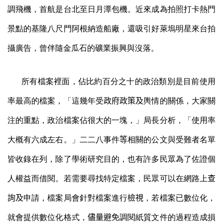
調飛機，首航是台北至日月潭包機。近來成為拍照打卡熱門
景點的基隆八尺門阿根納造船廠，還吸引好萊塢明星來台拍
攝廣告，曾伴隨金瓜石的礦業振興與沒落。
所有檔案裡面，
佔
比約百分之十的政治類別是目前使用
率最高的檔案，「這幾年受
政府政策及
輿情的關係，大家關
注的重點，政治檔案佔很大的一塊，」局長分析，「使用率
大概有六成左右。」二二
八事件
等
相關的公文與受難者名單
皆收錄在列，除了學術研究目的，也有許多民眾為了佐證個
人權益而借閱。若需要尋找特定檔案，民眾可以在網路上
查
詢及
申請，檔案局會針對檔案進行
檢視
，若檔案已數位化，
就會提供數位化格式，
儘量避免
調閱紙質文件的過程造成損