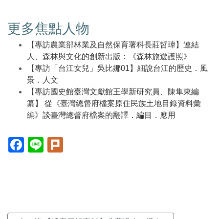
更多焦點人物
【專訪農業部林業及自然保育署科長莊哲瑋】連結
人、森林與文化的創新出版：《森林旅遊護照》
【專訪「台江女兒」吳比娜01】細說台江的歷史．風
景．人文
【專訪國史館臺灣文獻館王學新研究員、陳隼東編
纂】 從《臺灣總督府檔案原住民族土地目錄資料彙
編》談臺灣總督府檔案的翻譯．編目．應用
Facebook(另
Line(另
Plurk(另
開
開
開
新
新
新
視
視
視
窗)
窗)
窗)