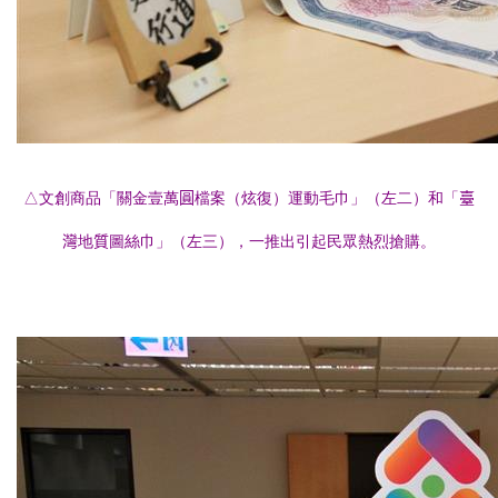
△文創商品「關金壹萬
圓
檔案（炫復）運動毛巾」（左二）和「
臺
灣
地
質
圖絲巾」（左三），一推出引起民眾熱烈搶購。