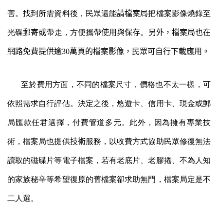
害。找到所需資料後，民眾還能
請檔案局
把檔案
影像
燒錄至
光碟
郵寄或
帶走，方便
攜帶
使用與保存
。
另外，檔案局也在
網路免費提供逾
30
萬頁的檔案影像，民眾可自行下載應用。
至於費用方面，不同的檔案尺寸，價格也不太一樣，可
依照需求自行評估。決定之後，悠遊卡、信用卡、現金或郵
局匯款任君選擇，付費管道多元。此外，因為擁有專業技
術，檔案局也提供
技術
服務，以收費方式協助民眾修復無法
讀取的磁碟片等電子檔案，若有老底片、老膠捲、不為人知
的家族秘辛等希望復原的舊檔案卻求助無門，檔案局定是不
二人選。