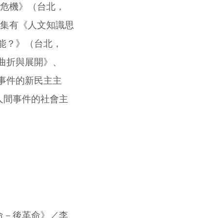
危機》（台北，
集有《人文知識思
能？》（台北，
曲折與展開》、
事件的新民主主
人間事件的社會主
命－後革命》／李