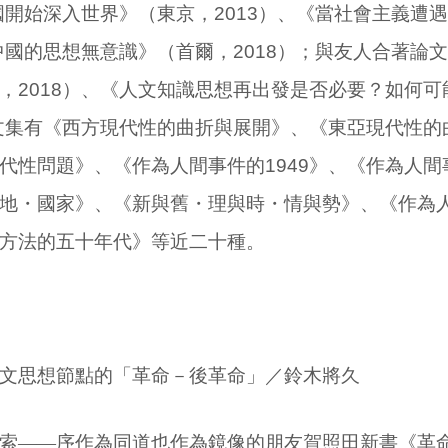
國開始深入世界》（東京，
2013
）、《當社會主義遭遇
中國的思想無意識》（首爾，
2018
）；與友人合著論文
，
2018
）、《人文知識思想再出發是否必要？如何可
文集有《西方現代性的曲折與展開》、《東亞現代性的
代性問題》、《作為人間事件的
1949
》、《作為人間
地・國家》、《新與舊・理與時・情與勢》、《作為
方法的五十年代》等近二十種。
文思想節點的「革命－後革命」／鈴木將久
索——序作為同道也作為鏡像的朋友賀照田新書《革