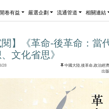
開卷有益
嚴選企劃
流通管道
相關連結
試閱】《革命-後革命：當
想、文化省思》
8/28
中國大陸
,
後革命
,
政治經
出