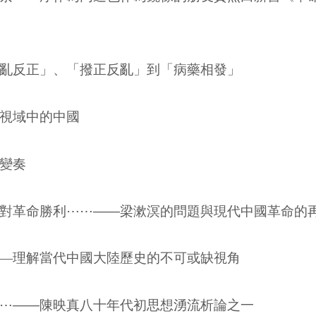
亂反正」、「撥正反亂」到「病藥相發」
視域中的中國
變奏
對革命勝利
⋯⋯
——
梁漱溟的問題與現代中國革命的
—理解當代中國大陸歷史的不可或缺視角
⋯
——
陳映真八十年代初思想湧流析論之一