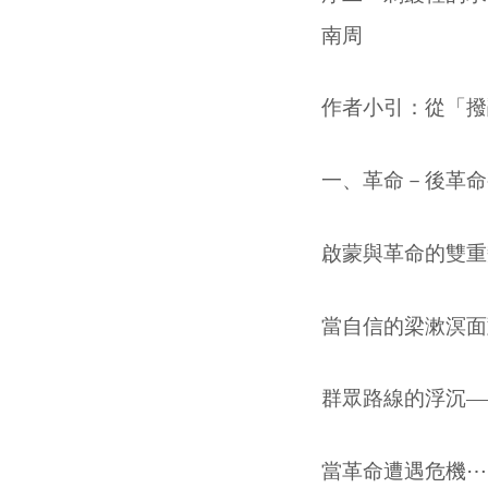
南周
作者小引：從「撥
一、革命－後革命
啟蒙與革命的雙重
當自信的梁漱溟面
群眾路線的浮沉—
當革命遭遇危機
⋯