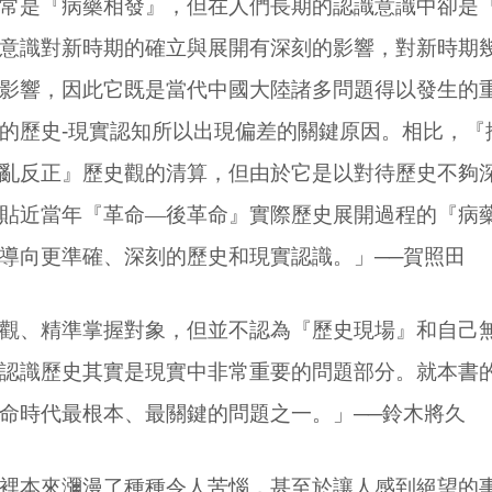
常是『病藥相發』，但在人們長期的認識意識中卻是
意識對新時期的確立與展開有深刻的影響，對新時期
影響，因此它既是當代中國大陸諸多問題得以發生的
的歷史
-
現實認知所以出現偏差的關鍵原因。相比，『
亂反正』歷史觀的清算，但由於它是以對待歷史不夠
貼近當年『革命—後革命』實際歷史展開過程的『病
導向更準確、深刻的歷史和現實認識。」──賀照田
觀、精準掌握對象，但並不認為『歷史現場』和自己
認識歷史其實是現實中非常重要的問題部分。就本書
命時代最根本、最關鍵的問題之一。」──鈴木將久
裡本來瀰漫了種種令人苦惱，甚至於讓人感到絕望的