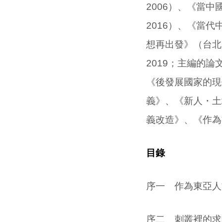
2006
）、《當中
2016
）、《當代
想再出發》（台北
2019
；主編的論
《後發展國家的現
義》、《新人・土
義改造》、《作為
目錄
序一 作為東亞人
序二 刺叢裡的求