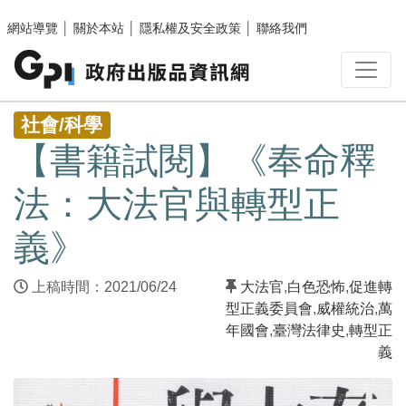
跳至主要內容區塊
網站導覽
│
關於本站
│
隱私權及安全政策
│
聯絡我們
:::
社會/科學
【書籍試閱】《奉命釋
法：大法官與轉型正
義》
上稿時間：2021/06/24
大法官
,
白色恐怖
,
促進轉
型正義委員會
,
威權統治
,
萬
年國會
,
臺灣法律史
,
轉型正
義