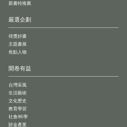
新書特推薦
嚴選企劃
得獎好書
主題書展
焦點人物
開卷有益
台灣采風
生活藝術
文化歷史
教育學習
社會/科學
財金產業