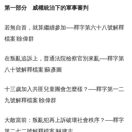
第一部分 威權統治下的軍事審判
若無自首，就算繼續參加
──
釋字第六十八號解釋
檔案
∣
徐偉群
在叛亂追訴上，普通法院檢察官別來亂
──
釋字第
八十號解釋檔案
∣
蘇彥圖
十三歲加入共匪兒童團會怎麼樣？
──
釋字第一二
九號解釋檔案
∣
徐偉群
大敵當前：叛亂犯再上訴破壞社會秩序？
──
釋字
第二七二號解釋檔案
∣
林建志