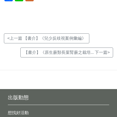
新
新
新
視
視
視
窗)
窗)
窗)
<上一篇 【書介】《兒少反歧視案例彙編》
【書介】《原生蕨類長葉腎蕨之栽培... 下一篇>
出版動態
想找好活動