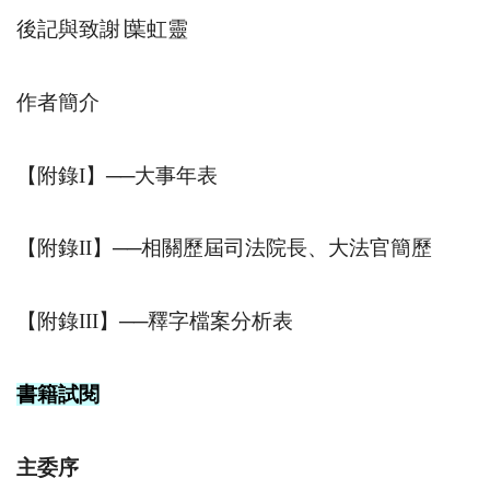
後記與致謝
∣
葉虹靈
作者簡介
【附錄
I
】
──
大事年表
【附錄
II
】
──
相關歷屆司法院長、大法官簡歷
【附錄
III
】
──
釋字檔案分析表
書籍試閱
主委序