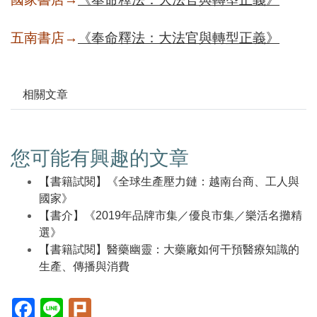
五南書店→
《奉命釋法：大法官與轉型正義》
相關文章
您可能有興趣的文章
【書籍試閱】《全球生產壓力鏈：越南台商、工人與
國家》
【書介】《2019年品牌市集／優良市集／樂活名攤精
選》
【書籍試閱】醫藥幽靈：大藥廠如何干預醫療知識的
生產、傳播與消費
Facebook(另
Line(另
Plurk(另
開
開
開