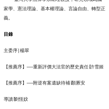
家學、憲法理論、基本權理論、言論自由、轉型正
義。
目錄
主委序
∣
楊翠
【推薦序】
──
重新評價大法官的歷史責任
∣
許雪姬
【推薦序】
──
附逆有案遺缺待補
∣
顏厥安
導讀
∣
劉恆妏