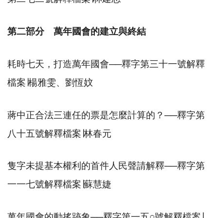
第二部分 萬年國會的建立與終結
耗時七天，打造萬年國會
──
釋字第三十一號解釋
檔案
∣
楊雅雯、劉恆妏
蔣中正合法三連任的票是怎麼計算的？
──
釋字第
八十五號解釋檔案
∣
林春元
隻字未提基本權利的首件人民聲請解釋
──
釋字第
一一七號解釋檔案
∣
蘇慧婕
萬年國會的動搖跡象
──
釋字第一五
○
號解釋檔案
∣