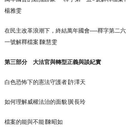
楊雅雯
在民主改革浪潮下，終結萬年國會
──
釋字第二六
一號解釋檔案
∣
陳慧雯
第三部分 大法官與轉型正義與談紀實
白色恐怖下的憲法守護者
∣
許澤天
如何理解威權法治的面貌
∣
黃長玲
檔案的能與不能
∣
陳昭如