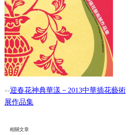
迎春花神典華漾－2013中華插花藝術
>
>
展作品集
相關文章