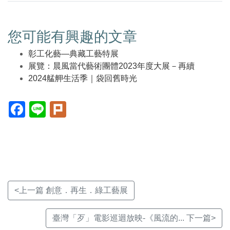
您可能有興趣的文章
彰工化藝—典藏工藝特展
展覽：晨風當代藝術團體2023年度大展－再續
2024艋舺生活季｜袋回舊時光
Facebook(另
Line(另
Plurk(另
開
開
開
新
新
新
視
視
視
窗)
窗)
窗)
<上一篇 創意．再生．綠工藝展
臺灣「歹」電影巡迴放映-《風流的... 下一篇>