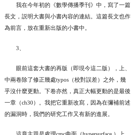
我在今年初的《數學傳播季刊》中，寫了一篇
長文，説明大書與小書內容的連結。這篇長文也作
為前言，放在重新出版的小書中。
3
、
眼前這套大書的再版（即現今這二版），上、
中兩卷除了修正幾處
typos
（校對誤差）之外，幾
乎沒什麼更動。下卷亦然，真正大幅更動的是最後
一章（
ch30
）。我把它重新改寫，因為在彌補前述
的漏洞時，我們的研究工作又有新的進展。
這章主題是處理
cmc
曲面（
hypersurface
）上