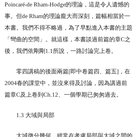
Poincar
é
-de Rham-Hodge
的理論，這是令人遺憾的
事。但
de Rham
的理論龐大而深刻，篇幅相當於一
本書。我們不得不略過，為了早點進入本書的主題
「彎曲的空間」。就這樣，本書談過前篇的章
C
之
後，我們依剛剛
1.1
所說，一路討論完上卷。
零四講稿的後面兩篇
[
即中卷篇四、篇五
]
，在
2004
春的課堂中，並沒來得及討論，因為講過前
篇章
C
及上卷到
Ch.12
、一個學期已匆匆過去。
1.3
大域與局部
大域微分幾何，經常在考慮局部與大域之間的