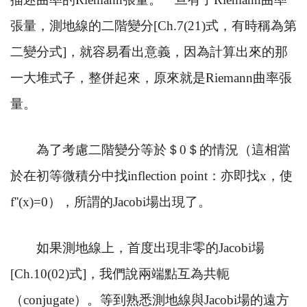
張量，測地線的二階變分
[Ch.7(21)
式，有時稱為第
二變分式
]
，就容易看出意義，因為計算出來的那
一大堆式子，整併起來，原來就是
Riemann
曲率張
量。
為了考慮二階變分等於＄
0
＄的情況（這相當
於在初等微積分中找
inflection point
：亦即找
x
，使
f''(x)=0
），所謂的
Jacobi
場出現了。
如果測地線上，首度出現非零的
Jacobi
場
[Ch.10(02)
式
]
，我們說兩端點互為共軛
（
conjugate
）。等到熟悉測地線與
Jacobi
場的遠方