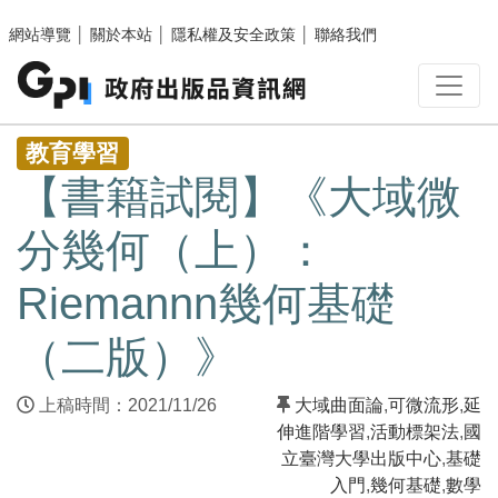
跳至主要內容區塊
網站導覽
│
關於本站
│
隱私權及安全政策
│
聯絡我們
:::
教育學習
【書籍試閱】《大域微
分幾何（上）：
Riemannn幾何基礎
（二版）》
上稿時間：2021/11/26
大域曲面論
,
可微流形
,
延
伸進階學習
,
活動標架法
,
國
立臺灣大學出版中心
,
基礎
入門
,
幾何基礎
,
數學