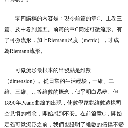
零四講稿的內容是：現今前篇的章
C
、上卷三
篇、及中卷到篇五。前篇的章
C
簡述可微流形。有
了可微流形，加上
Riemann
尺度（
metric
），才成
為
Riemann
流形。
可微流形最根本的出發點是維數
（
dimension
）。從日常的生活經驗，一維、二
維、三維、…等維數的概念，似乎明白易辨。但
1890
年
Peano
曲線的出現，使數學家對維數這樣司
空見慣的概念，開始感到不安。在前篇章
C
，開始
定義可微流形之前，我們也證明了維數的拓撲不變