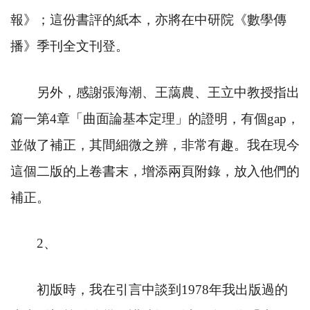
報》；這份書評的紙本，亦將在中研院《數學傳
播》季刊全文刊登。
另外，感謝張海潮、王藹農、王立中教授指出
篇一第
4
章「曲面論基本定理」的證明，有個
gap
，
並做了補正，其間細微之辨，非常有趣。我在現今
這個二版的上卷書末，增添兩頁附錄，放入他們的
補正。
2
、
初版時，我在引言中談到
1978
年我出版過的