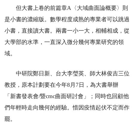
但大書上卷的前篇章
A
〈大域曲面論概要〉則
是小書的濃縮版。數學程度成熟的專業者可以跳過
小書，直接讀大書。兩書一小一大，相輔相成，從
大學部的水準，一直深入微分幾何專業研究的領
域。
中研院鄭日新、台大李瑩英、師大林俊吉三位
教授，原本計劃要在今年
8
月
7
日，為大書舉辦
「新書發表會
/
暨
cmc
曲面研討會」；同時也回顧他
們年輕時走向幾何的經驗。惜因疫情起伏不定而作
罷。