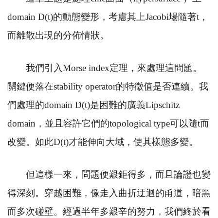
domain D(t)
的動態變形，考慮其上
Jacobi
場隨著
t
，
而離散出現的分佈情狀。
我們引入
Morse index
定理，來處理這問題。
關鍵便落在
stability operator
的特徵值是否連續。我
們處理的
domain D(t)
是困難的廣義
Lipschitz
domain
，並且容許它們的
topological type
可以隨
t
而
改變。如此
D(t)
才能伸向大域，使其樣態多變。
但這樣一來，問題便艱鉅得多，而且論證也變
得深刻。穿越困難，像走入曲折迂迴的甬道，暗黑
而多次碰壁。經過半年多艱辛的努力，我們終於看