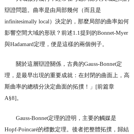
辯證問題。曲率是由局部幾何（而且是
infinitesimally local
）決定的，那麼局部的曲率如何
影響空間大域的形狀？前述
1.1
提到的
Bonnet-Myer
與
Hadamard
定理，便是這樣的兩個例子。
關於這層辯證關係，古典的
Gauss-Bonnet
定
理，是最早出現的重要成就：在封閉的曲面上，高
斯曲率的總積分決定曲面的拓撲！」
[
前篇章
A
§
8]
。
Gauss-Bonnet
定理的證明，主要的觸媒是
Hopf-Poincar
é的標數定理。後者把整體拓撲，歸結