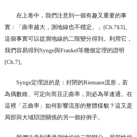
在上卷中，我們注意到一個有趣又重要的事
實：「曲率越大，測地線也不穩定。」
[Ch.7
§
3]
。
這個事實可以從測地線的二階變分得到。利用它，
我們容易得到
Synge
與
Frankel
等幾個定理的證明
[Ch.7]
。
Synge
定理說的是：封閉的
Riemann
流形，若
為偶數維、可定向而且正曲率，則必為單連通。在
這裡「正曲率」如何影響流形的整體樣貌？這又是
局部與大域辯證關係的另一個好例子。