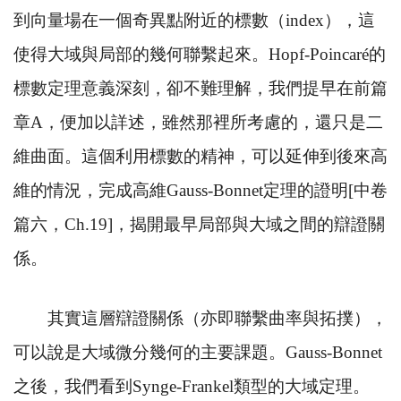
到向量場在一個奇異點附近的標數（
index
），這
使得大域與局部的幾何聯繫起來。
Hopf-Poincar
é的
標數定理意義深刻，卻不難理解，我們提早在前篇
章
A
，便加以詳述，雖然那裡所考慮的，還只是二
維曲面。這個利用標數的精神，可以延伸到後來高
維的情況，完成高維
Gauss-Bonnet
定理的證明
[
中卷
篇六，
Ch.19]
，揭開最早局部與大域之間的辯證關
係。
其實這層辯證關係（亦即聯繫曲率與拓撲），
可以說是大域微分幾何的主要課題。
Gauss-Bonnet
之後，我們看到
Synge-Frankel
類型的大域定理。