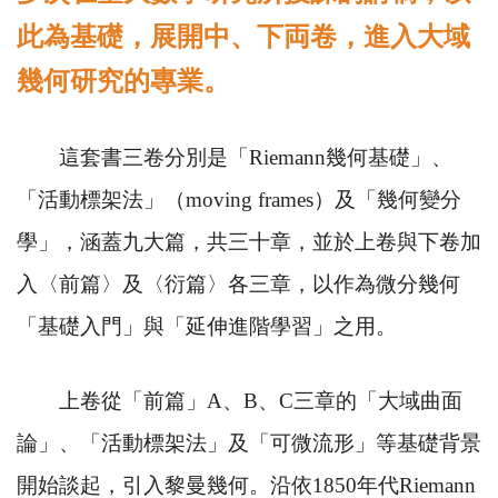
此為基礎，展開中、下両卷，進入大域
幾何研究的專業。
這套書三卷分別是「
Riemann
幾何基礎」、
「活動標架法」（
moving frames
）及「幾何變分
學」，涵蓋九大篇，共三十章，並於上卷與下卷加
入〈前篇〉及〈衍篇〉各三章，以作為微分幾何
「基礎入門」與「延伸進階學習」之用。
上卷從「前篇」
A
、
B
、
C
三章的「大域曲面
論」、「活動標架法」及「可微流形」等基礎背景
開始談起，引入黎曼幾何。沿依
1850
年代
Riemann