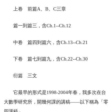
上卷 前篇
A
、
B
、
C
三章
篇一到篇三，含
Ch.1--Ch.12
中卷 篇四到篇六，含
Ch.13--Ch.21
下卷 篇七到篇九，含
Ch.22--Ch.30
衍篇 三文
它最早的形式是
1998-2004
年春，我多次在台
大數學研究所，開幾何課的講稿——以下稱為「零
四講稿」。