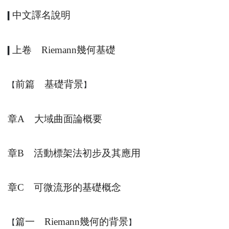
中文譯名說明
▍
上卷
Riemann
幾何基礎
▍
前篇 基礎背景
【
】
章
A
大域曲面論概要
章
B
活動標架法初步及其應用
章
C
可微流形的基礎概念
篇一
Riemann
幾何的背景
【
】